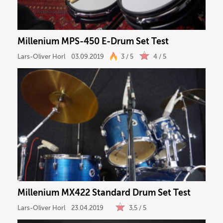
Millenium MPS-450 E-Drum Set Test
Lars-Oliver Horl
03.09.2019
3 / 5
4 / 5
Millenium MX422 Standard Drum Set Test
Lars-Oliver Horl
23.04.2019
3,5 / 5