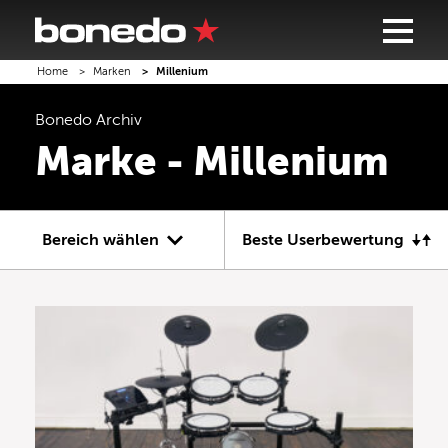
Home
Marken
Millenium
Bonedo
Archiv
Marke - Millenium
Bereich wählen
Beste Userbewertung
Gitarre
Bass
Recording