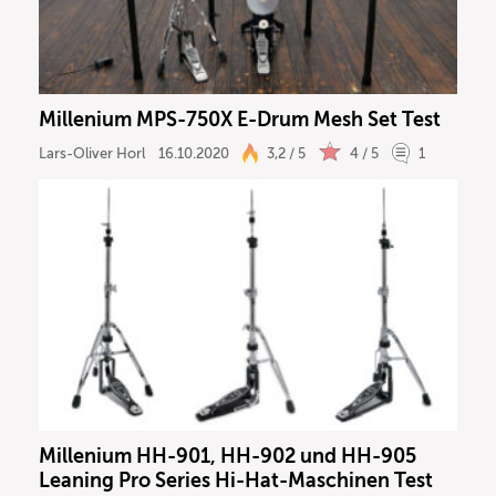
DJ
Drums
Millenium MPS-750X E-Drum Mesh Set Test
Keyboard
Lars-Oliver Horl
16.10.2020
3,2 / 5
4 / 5
1
PA
Licht
Vocals
Software
Millenium HH-901, HH-902 und HH-905
Ergebnisse anzeigen
Leaning Pro Series Hi-Hat-Maschinen Test