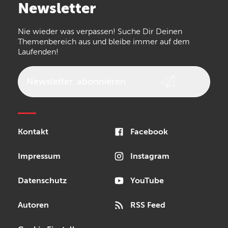
Newsletter
the t.bone
Thomann
Numark
Nie wieder was verpassen! Suche Dir Deinen
Walrus Audio
Epiphone
Themenbereich aus und bleibe immer auf dem
Laufenden!
beyerdynamic
AKG
DW
Vox
AKAI Professional
PRS
Newsletter
abonnieren
Audio-Technica
Presonus
Reloop
Rode
MXR
Kontakt
Facebook
Steinberg
Sonor
Blackstar
Impressum
Instagram
Datenschutz
YouTube
Autoren
RSS Feed