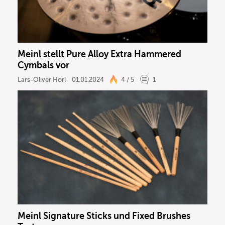
DJ
Drums
Meinl stellt Pure Alloy Extra Hammered
Cymbals vor
Keyboard
Lars-Oliver Horl
01.01.2024
4 / 5
1
PA
Licht
Vocals
Software
Ergebnisse anzeigen
Meinl Signature Sticks und Fixed Brushes