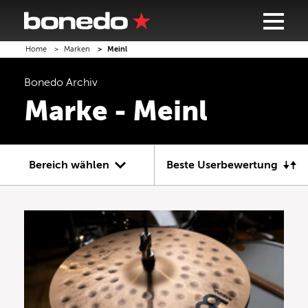
Home
Marken
Meinl
Bonedo
Archiv
Marke - Meinl
Bereich wählen
Beste Userbewertung
Gitarre
Bass
Recording