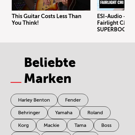
This Guitar Costs Less Than
ESI-Audio - Xs
You Think!
Fairlight CMI m
SUPERBOOTH 
Beliebte
Marken
Harley Benton
Fender
Behringer
Yamaha
Roland
Korg
Mackie
Tama
Boss