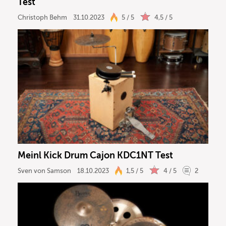
Test
Christoph Behm
31.10.2023
5 / 5
4,5 / 5
Meinl Kick Drum Cajon KDC1NT Test
Sven von Samson
18.10.2023
1,5 / 5
4 / 5
2