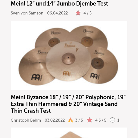
Meinl 12“ und 14“ Jumbo Djembe Test
Sven von Samson
06.04.2022
4 / 5
Meinl Byzance 18“ / 19“ / 20“ Polyphonic, 19“
Extra Thin Hammered & 20“ Vintage Sand
Thin Crash Test
Christoph Behm
03.02.2022
3 / 5
4,5 / 5
1