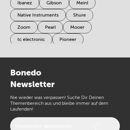
Ibanez
Gibson
Meinl
Native Instruments
Shure
Zoom
Pearl
Mooer
tc electronic
Pioneer
Electro Harmonix
Universal Audio
Stairville
Sennheiser
Millenium
Bonedo
Arturia
IK Multimedia
Newsletter
the t.bone
Thomann
Numark
Nie wieder was verpassen! Suche Dir Deinen
Walrus Audio
Epiphone
Themenbereich aus und bleibe immer auf dem
Laufenden!
beyerdynamic
AKG
DW
Vox
AKAI Professional
PRS
Newsletter
abonnieren