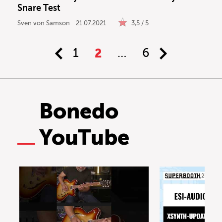
Snare Test
Sven von Samson
21.07.2021
3,5 / 5
1
2
…
6
Bonedo
YouTube