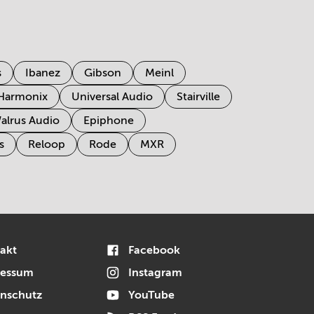
s
Ibanez
Gibson
Meinl
 Harmonix
Universal Audio
Stairville
alrus Audio
Epiphone
s
Reloop
Rode
MXR
akt
Facebook
ressum
Instagram
nschutz
YouTube