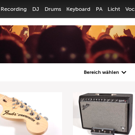
Recording
DJ
Drums
Keyboard
PA
Licht
Voc
Bereich wählen
Gitarre
Bass
Recording
DJ