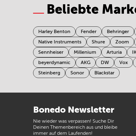
Beliebte Mark
Harley Benton
Fender
Behringer
Native Instruments
Shure
Zoom
Sennheiser
Millenium
Arturia
I
beyerdynamic
AKG
DW
Vox
Steinberg
Sonor
Blackstar
Bonedo
Newsletter
Nie wieder was verpassen! Suche Dir
Deinen Themenbereich aus und bleibe
immer auf dem Laufenden!