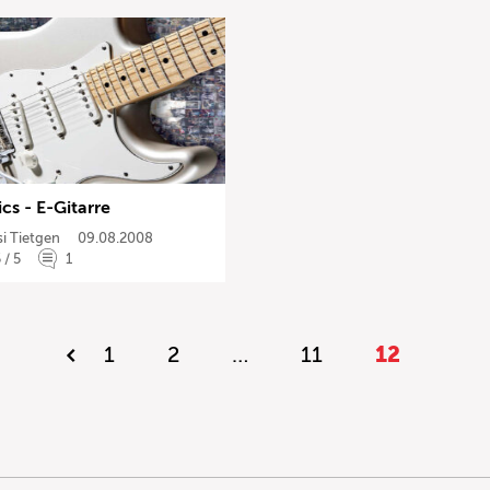
ics - E-Gitarre
i Tietgen
09.08.2008
 / 5
1
1
2
…
11
12