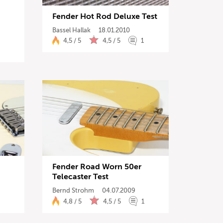
Fender Hot Rod Deluxe Test
Bassel Hallak
18.01.2010
4,5 / 5
4,5 / 5
1
Fender Road Worn 50er
nzeigen
Telecaster Test
Bernd Strohm
04.07.2009
4,8 / 5
4,5 / 5
1