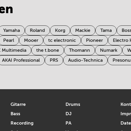
en
Yamaha
Roland
Korg
Mackie
Tama
Bos
Pearl
Mooer
tc electronic
Pioneer
Electro
K Multimedia
the t.bone
Thomann
Numark
W
AKAI Professional
PRS
Audio-Technica
Presonu
Gitarre
Drums
Kont
Bass
DJ
Imp
Recording
PA
Date