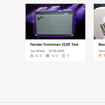
Fender Frontman 212R Test
Bas
Jan Wölke
19.08.2008
Hans
5
4 / 5
4 / 5
3