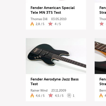
Fender American Special
Fen
Tele MN 3TS Test
Str
Thomas Dill
03.05.2010
Thom
2,8 / 5
4 / 5
Fender Aerodyne Jazz Bass
Fen
Test
Stra
Rainer Wind
23.11.2009
Bern
4,6 / 5
4,5 / 5
1
4