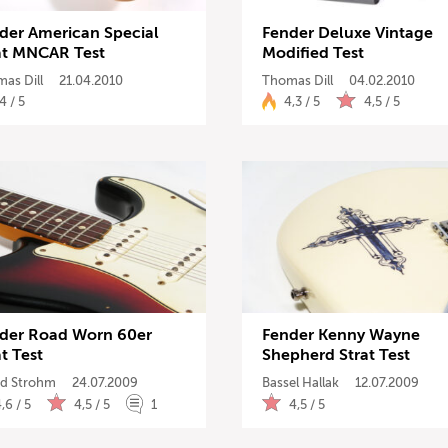
der American Special
Fender Deluxe Vintage
Drums
at MNCAR Test
Modified Test
as Dill
21.04.2010
Thomas Dill
04.02.2010
Keyboard
4 / 5
4,3 / 5
4,5 / 5
PA
Licht
Vocals
Software
der Road Worn 60er
Fender Kenny Wayne
Ergebnisse a
t Test
Shepherd Strat Test
d Strohm
24.07.2009
Bassel Hallak
12.07.2009
,6 / 5
4,5 / 5
1
4,5 / 5