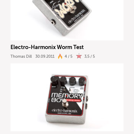
Recording
DJ
Drums
Electro-Harmonix Worm Test
Keyboard
Thomas Dill
30.09.2011
4 / 5
3,5 / 5
PA
Licht
Vocals
Software