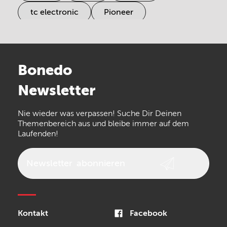
tc electronic
Pioneer
Electro Harmonix
Universal Audio
Stairville
Sennheiser
Millenium
Bonedo
Arturia
IK Multimedia
Newsletter
the t.bone
Thomann
Numark
Nie wieder was verpassen! Suche Dir Deinen
Walrus Audio
Epiphone
Themenbereich aus und bleibe immer auf dem
Laufenden!
beyerdynamic
AKG
DW
Vox
AKAI Professional
PRS
Newsletter
abonnieren
Audio-Technica
Presonus
Reloop
Rode
MXR
Kontakt
Facebook
Steinberg
Sonor
Blackstar