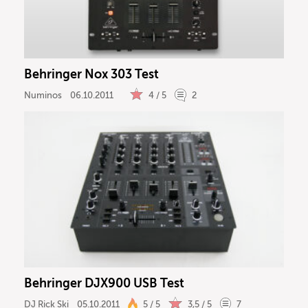
DJ
Drums
Behringer Nox 303 Test
Keyboard
Numinos
06.10.2011
4 / 5
2
PA
Licht
Vocals
Software
Behringer DJX900 USB Test
Ergebnisse anzeigen
DJ Rick Ski
05.10.2011
5 / 5
3,5 / 5
7