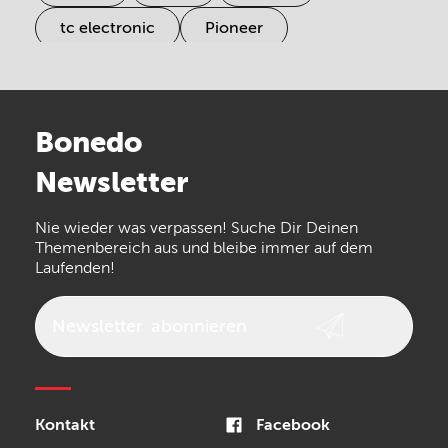
tc electronic
Pioneer
Electro Harmonix
Universal Audio
Stairville
Sennheiser
Millenium
Bonedo
Arturia
IK Multimedia
Newsletter
the t.bone
Thomann
Numark
Nie wieder was verpassen! Suche Dir Deinen
Walrus Audio
Epiphone
Themenbereich aus und bleibe immer auf dem
Laufenden!
beyerdynamic
AKG
DW
Vox
AKAI Professional
PRS
Newsletter
abonnieren
Audio-Technica
Presonus
Reloop
Rode
MXR
Kontakt
Facebook
Steinberg
Sonor
Blackstar