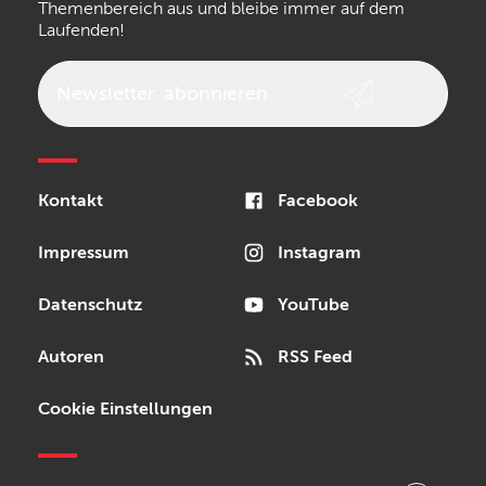
Themenbereich aus und bleibe immer auf dem
Laufenden!
beyerdynamic
AKG
DW
Vox
AKAI Professional
PRS
Newsletter
abonnieren
Audio-Technica
Presonus
Reloop
Rode
MXR
Kontakt
Facebook
Steinberg
Sonor
Blackstar
Impressum
Instagram
Datenschutz
YouTube
Autoren
RSS Feed
Cookie Einstellungen