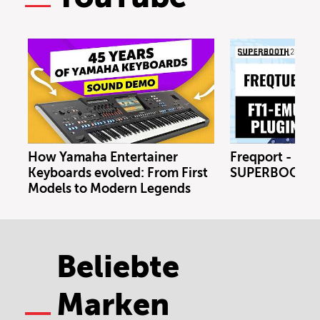
How Yamaha Entertainer
Freqport - FT1
Keyboards evolved: From First
SUPERBOOTH 
Models to Modern Legends
Beliebte
Marken