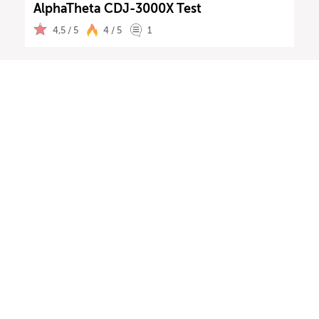
AlphaTheta CDJ-3000X Test
4,5 / 5
4 / 5
1