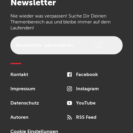
Newsletter
the t.bone
Thomann
Numark
Nie wieder was verpassen! Suche Dir Deinen
Walrus Audio
Epiphone
Themenbereich aus und bleibe immer auf dem
Laufenden!
beyerdynamic
AKG
DW
Vox
AKAI Professional
PRS
Newsletter
abonnieren
Audio-Technica
Presonus
Reloop
Rode
MXR
Kontakt
Facebook
Steinberg
Sonor
Blackstar
Impressum
Instagram
Datenschutz
YouTube
Autoren
RSS Feed
Cookie Einstellungen