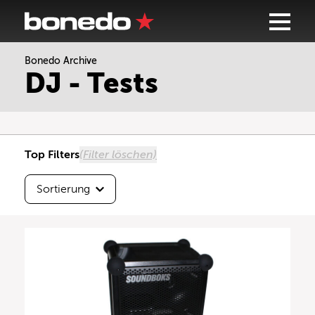
Bonedo Archive
Sortierung
DJ - Tests
Höchste Testnote
Beste Userbewertung
Top Filters
(Filter löschen)
Neueste zuerst
Sortierung